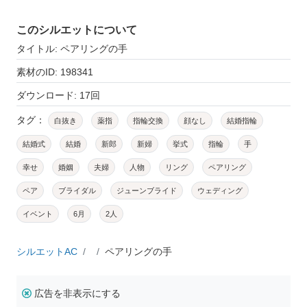
このシルエットについて
タイトル: ペアリングの手
素材のID: 198341
ダウンロード: 17回
タグ：
白抜き
薬指
指輪交換
顔なし
結婚指輪
結婚式
結婚
新郎
新婦
挙式
指輪
手
幸せ
婚姻
夫婦
人物
リング
ペアリング
ペア
ブライダル
ジューンブライド
ウェディング
イベント
6月
2人
シルエットAC
ペアリングの手
広告を非表示にする