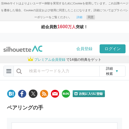
当Webサイトはよりよいユーザー体験を実現するためにCookieを使用しています。これ以降ページ
を遷移した場合、Cookieの設定および使用に同意したことになります。詳細についてはプライバシ
ーポリシーをご覧ください。
詳細
同意
1600
総会員数
万人
突破！
会員登録
ログイン
プレミアム会員登録
で14個の特典をゲット
詳細
▼
検索
ペアリングの手