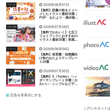
飛行機
グラフ
ビル
魚
家族
書類
2026年08月07日
イラストAC
【無料】読書の秋をイメー
歩く
工場
会社
太陽
キラキラ
ジしたイラスト素材30選｜
POP・おたより・掲示物に
おすすめ
人物
虫眼鏡
花火
電車
ビジネス
2026年07月28日
お役立ち情報
子供
作業員
葉
相談
ピクトグラム
【無料でかわいく】七五三
フォトブックにおすすめの
イラスト素材30選｜和風の
飾り付け素材が揃う
2026年08月04日
テンプレート
【無料】保育園・幼稚園向
け秋のおたよりテンプレー
ト24選
2026年07月30日
デザイン
【無料】X（Twitter）ヘッ
ダーテンプレート30選｜か
わいい・シンプルなどデザ
イン別に紹介
広告を非表示にする
このシルエットは