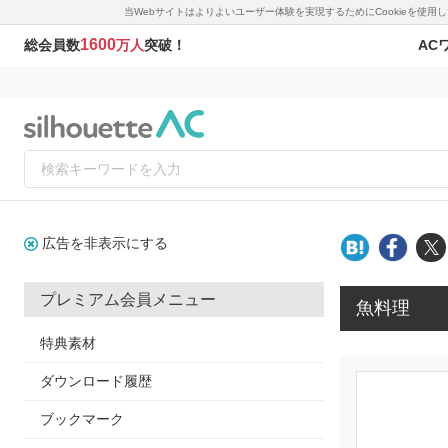
当Webサイトはよりよいユーザー体験を実現するためにCookieを使
1600
AC
総会員数
万人
突破！
広告を非表示にする
プレミアム会員メニュー
魚料理
特典素材
ダウンロード履歴
ブックマーク