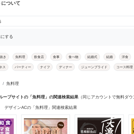
トについて
6
示にする
抜き
魚料理
飲食店
食事
食べ物
結婚式
結婚
洋食
ネス
パーティー
ナイフ
ディナー
ジューンブライド
コース料理
魚料理
グループサイトの「魚料理」の関連検索結果
（同じアカウントで無料ダウ
デザインACの「魚料理」関連検索結果