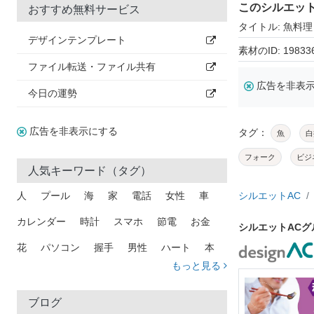
このシルエッ
おすすめ無料サービス
タイトル: 魚料理
デザインテンプレート
素材のID: 19833
ファイル転送・ファイル共有
広告を非表
今日の運勢
広告を非表示にする
タグ：
魚
白
フォーク
ビジ
人気キーワード（タグ）
人
プール
海
家
電話
女性
車
シルエットAC
カレンダー
時計
スマホ
節電
お金
シルエットAC
花
パソコン
握手
男性
ハート
本
もっと見る
矢印
猫
手
メール
トラック
木
犬
吹き出し
カメラ
星
プレゼント
ブログ