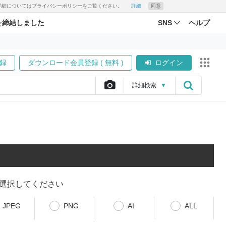
す。詳細についてはプライバシーポリシーをご覧ください。
詳細
同意
を締結しました
SNS
ヘルプ
録
ダウンロード会員登録 ( 無料 )
ログイン
詳細
検索
▼
選択してください
JPEG
PNG
AI
ALL