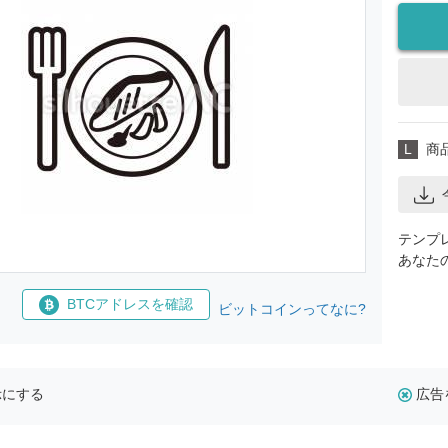
L
商
テンプ
あなた
BTCアドレスを確認
ビットコインってなに?
示にする
広告