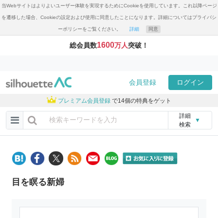
当Webサイトはよりよいユーザー体験を実現するためにCookieを使用しています。これ以降ページ
を遷移した場合、Cookieの設定および使用に同意したことになります。詳細についてはプライバシ
ーポリシーをご覧ください。
詳細
同意
1600
総会員数
万人
突破！
会員登録
ログイン
プレミアム会員登録
で14個の特典をゲット
詳細
▼
検索
目を瞑る新婦