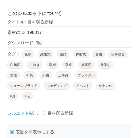
このシルエットについて
タイトル: 目を瞑る新婦
素材のID: 198317
ダウンロード: 3回
タグ：
花嫁
結婚式
結婚
神前式
着物
目を瞑る
白無垢
白抜き
新婦
挙式
披露宴
微笑む
女性
和装
人物
上半身
ブライダル
ジューンブライド
ウェディング
イベント
かわいい
6月
1人
シルエットAC
目を瞑る新婦
広告を非表示にする