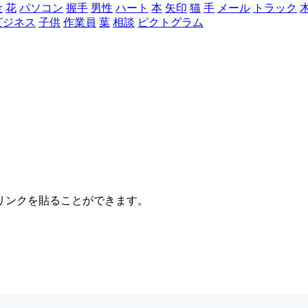
金
花
パソコン
握手
男性
ハート
本
矢印
猫
手
メール
トラック
ビジネス
子供
作業員
葉
相談
ピクトグラム
リンクを貼ることができます。