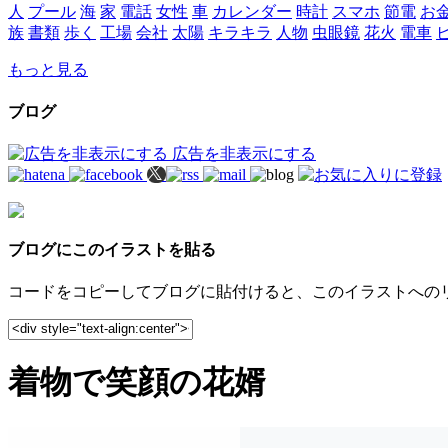
人
プール
海
家
電話
女性
車
カレンダー
時計
スマホ
節電
お
族
書類
歩く
工場
会社
太陽
キラキラ
人物
虫眼鏡
花火
電車
もっと見る
ブログ
広告を非表示にする
ブログにこのイラストを貼る
コードをコピーしてブログに貼付けると、このイラストへの
着物で笑顔の花婿