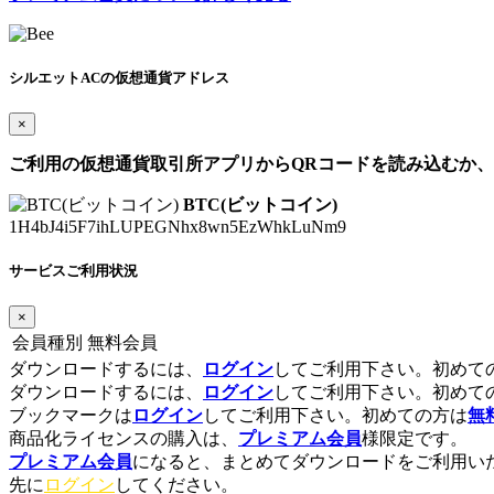
シルエットACの仮想通貨アドレス
×
ご利用の仮想通貨取引所アプリからQRコードを読み込むか
BTC(ビットコイン)
1H4bJ4i5F7ihLUPEGNhx8wn5EzWhkLuNm9
サービスご利用状況
×
会員種別
無料会員
ダウンロードするには、
ログイン
してご利用下さい。初めて
ダウンロードするには、
ログイン
してご利用下さい。初めて
ブックマークは
ログイン
してご利用下さい。初めての方は
無
商品化ライセンスの購入は、
プレミアム会員
様限定です。
プレミアム会員
になると、まとめてダウンロードをご利用い
先に
ログイン
してください。