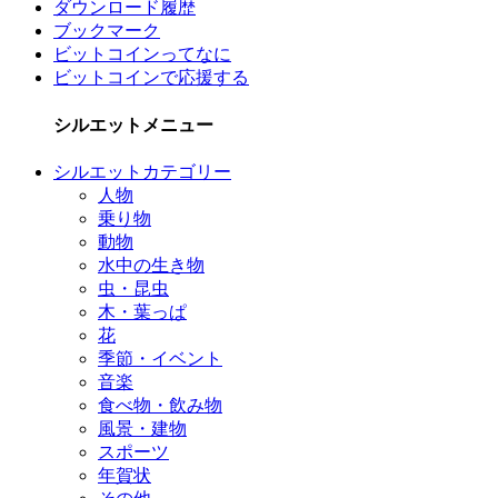
ダウンロード履歴
ブックマーク
ビットコインってなに
ビットコインで応援する
シルエットメニュー
シルエットカテゴリー
人物
乗り物
動物
水中の生き物
虫・昆虫
木・葉っぱ
花
季節・イベント
音楽
食べ物・飲み物
風景・建物
スポーツ
年賀状