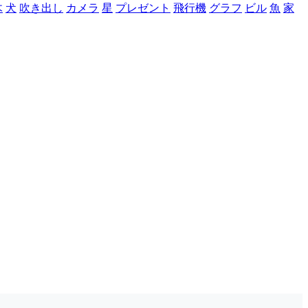
木
犬
吹き出し
カメラ
星
プレゼント
飛行機
グラフ
ビル
魚
家