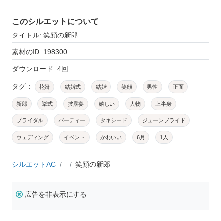
このシルエットについて
タイトル: 笑顔の新郎
素材のID: 198300
ダウンロード: 4回
タグ：
花婿
結婚式
結婚
笑顔
男性
正面
新郎
挙式
披露宴
嬉しい
人物
上半身
ブライダル
パーティー
タキシード
ジューンブライド
ウェディング
イベント
かわいい
6月
1人
シルエットAC
笑顔の新郎
広告を非表示にする