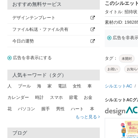
このシルエッ
おすすめ無料サービス
タイトル: 招待状
デザインテンプレート
素材のID: 19828
ファイル転送・ファイル共有
広告を非表
今日の運勢
広告を非表示にする
タグ：
未開封
お祝い
お知ら
人気キーワード（タグ）
人
プール
海
家
電話
女性
車
シルエットAC
カレンダー
時計
スマホ
節電
お金
シルエットAC
花
パソコン
握手
男性
ハート
本
もっと見る
矢印
猫
手
メール
トラック
木
犬
吹き出し
カメラ
星
プレゼント
ブログ