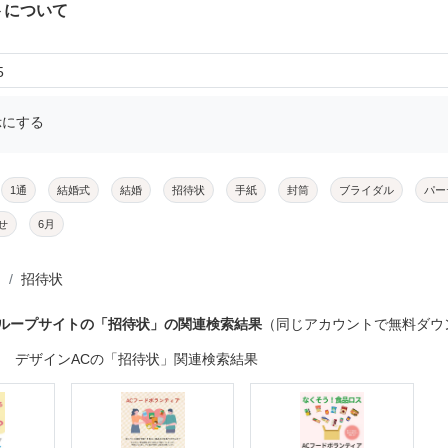
トについて
5
示にする
1通
結婚式
結婚
招待状
手紙
封筒
ブライダル
パー
せ
6月
招待状
グループサイトの「招待状」の関連検索結果
（同じアカウントで無料ダウ
デザインACの「招待状」関連検索結果