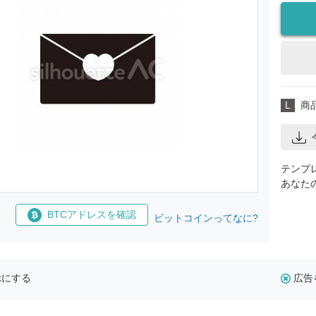
L
商
テンプ
あなた
BTCアドレスを確認
ビットコインってなに?
示にする
広告