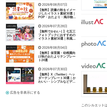
飛行機
グラフ
ビル
魚
家族
書類
2026年08月07日
イラストAC
【無料】読書の秋をイメー
歩く
工場
会社
太陽
キラキラ
ジしたイラスト素材30選｜
POP・おたより・掲示物に
おすすめ
人物
虫眼鏡
花火
電車
ビジネス
2026年07月28日
お役立ち情報
子供
作業員
葉
相談
ピクトグラム
【無料でかわいく】七五三
フォトブックにおすすめの
イラスト素材30選｜和風の
飾り付け素材が揃う
2026年08月04日
テンプレート
【無料】保育園・幼稚園向
け秋のおたよりテンプレー
ト24選
2026年07月30日
デザイン
【無料】X（Twitter）ヘッ
ダーテンプレート30選｜か
わいい・シンプルなどデザ
イン別に紹介
広告を非表示にする
このシルエットは