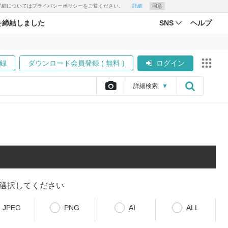
す。詳細についてはプライバシーポリシーをご覧ください。
詳細
同意
を締結しました
SNS
ヘルプ
録
ダウンロード会員登録 ( 無料 )
ログイン
詳細
検索
▼
選択してください
JPEG
PNG
AI
ALL