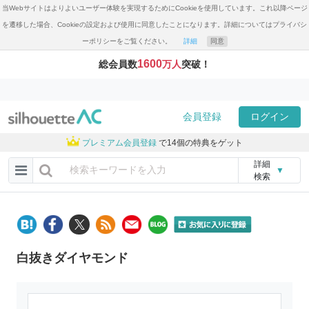
当Webサイトはよりよいユーザー体験を実現するためにCookieを使用しています。これ以降ページ
を遷移した場合、Cookieの設定および使用に同意したことになります。詳細についてはプライバシ
ーポリシーをご覧ください。
詳細
同意
1600
総会員数
万人
突破！
会員登録
ログイン
プレミアム会員登録
で14個の特典をゲット
詳細
▼
検索
白抜きダイヤモンド