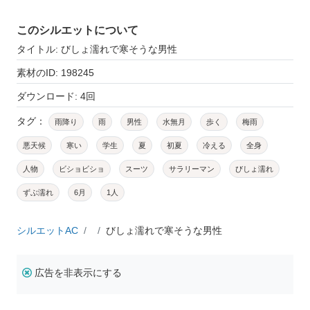
このシルエットについて
タイトル: びしょ濡れで寒そうな男性
素材のID: 198245
ダウンロード: 4回
タグ：
雨降り
雨
男性
水無月
歩く
梅雨
悪天候
寒い
学生
夏
初夏
冷える
全身
人物
ビショビショ
スーツ
サラリーマン
びしょ濡れ
ずぶ濡れ
6月
1人
シルエットAC
びしょ濡れで寒そうな男性
広告を非表示にする