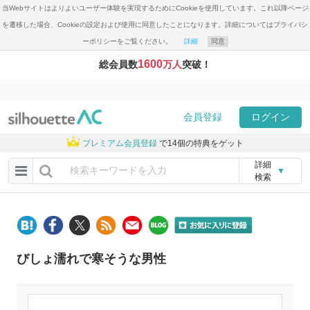
当Webサイトはよりよいユーザー体験を実現するためにCookieを使用しています。これ以降ページ
を遷移した場合、Cookieの設定および使用に同意したことになります。詳細についてはプライバシ
ーポリシーをご覧ください。
詳細
同意
1600
総会員数
万人
突破！
会員登録
ログイン
プレミアム会員登録
で14個の特典をゲット
詳細
▼
検索
びしょ濡れで寒そうな男性