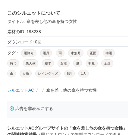
このシルエットについて
タイトル: 傘を差し他の傘を持つ女性
素材のID: 198238
ダウンロード: 0回
タグ：
雨降り
雨具
雨
水無月
正面
梅雨
持つ
悪天候
差す
女性
夏
初夏
全身
傘
人物
レイングッズ
6月
1人
シルエットAC
傘を差し他の傘を持つ女性
広告を非表示にする
シルエットACグループサイトの「傘を差し他の傘を持つ女性」
の関連検索結果
（同じアカウントで無料ダウンロードできま