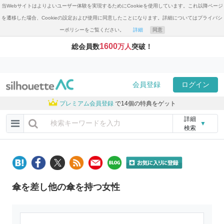
当Webサイトはよりよいユーザー体験を実現するためにCookieを使用しています。これ以降ページ
を遷移した場合、Cookieの設定および使用に同意したことになります。詳細についてはプライバシ
ーポリシーをご覧ください。
詳細
同意
1600
総会員数
万人
突破！
会員登録
ログイン
プレミアム会員登録
で14個の特典をゲット
詳細
▼
検索
傘を差し他の傘を持つ女性