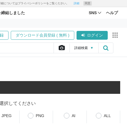
す。詳細についてはプライバシーポリシーをご覧ください。
詳細
同意
を締結しました
SNS
ヘルプ
録
ダウンロード会員登録 ( 無料 )
ログイン
詳細
検索
▼
選択してください
JPEG
PNG
AI
ALL