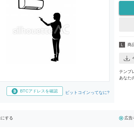
L
商
テンプ
あなた
BTCアドレスを確認
ビットコインってなに?
示にする
広告