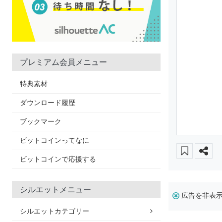
プレミアム会員メニュー
特典素材
ダウンロード履歴
ブックマーク
ビットコインってなに
ビットコインで応援する
シルエットメニュー
広告を非表
シルエットカテゴリー