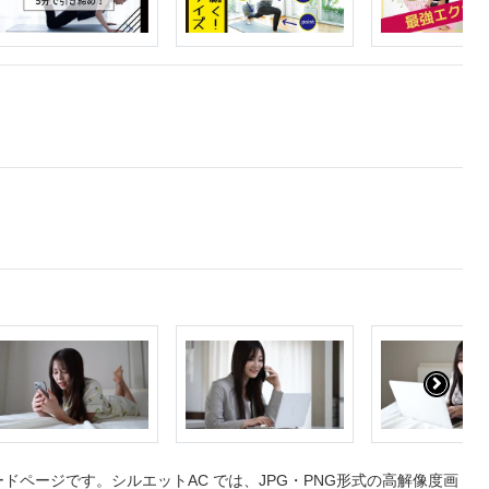
ページです。シルエットAC では、JPG・PNG形式の高解像度画