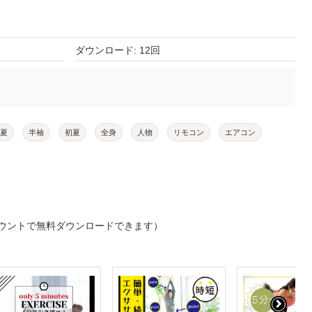
ダウンロード: 12回
夏
半袖
初夏
全身
人物
リモコン
エアコン
ウントで無料ダウンロードできます）