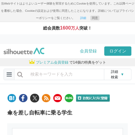
当Webサイトはよりよいユーザー体験を実現するためにCookieを使用しています。これ以降ページ
を遷移した場合、Cookieの設定および使用に同意したことになります。詳細についてはプライバシ
ーポリシーをご覧ください。
詳細
同意
1600
総会員数
万人
突破！
会員登録
ログイン
プレミアム会員登録
で14個の特典をゲット
詳細
▼
検索
傘を差し自転車に乗る学生