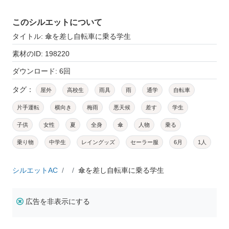
このシルエットについて
タイトル: 傘を差し自転車に乗る学生
素材のID: 198220
ダウンロード: 6回
タグ：
屋外
高校生
雨具
雨
通学
自転車
片手運転
横向き
梅雨
悪天候
差す
学生
子供
女性
夏
全身
傘
人物
乗る
乗り物
中学生
レイングッズ
セーラー服
6月
1人
シルエットAC
傘を差し自転車に乗る学生
広告を非表示にする