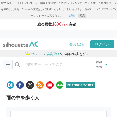
当Webサイトはよりよいユーザー体験を実現するためにCookieを使用しています。これ以降ページ
を遷移した場合、Cookieの設定および使用に同意したことになります。詳細についてはプライバシ
ーポリシーをご覧ください。
詳細
同意
1600
総会員数
万人
突破！
会員登録
ログイン
プレミアム会員登録
で14個の特典をゲット
詳細
▼
検索
雨の中を歩く人