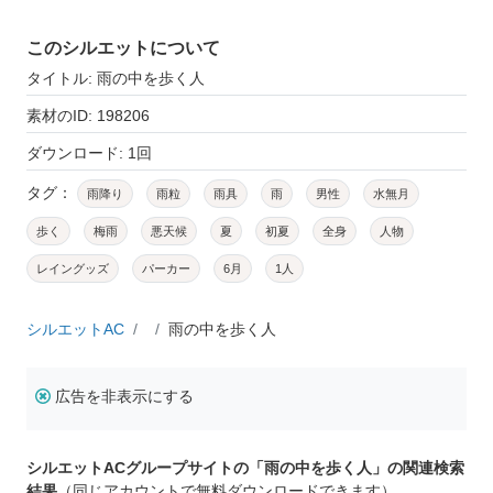
このシルエットについて
タイトル: 雨の中を歩く人
素材のID: 198206
ダウンロード: 1回
タグ：
雨降り
雨粒
雨具
雨
男性
水無月
歩く
梅雨
悪天候
夏
初夏
全身
人物
レイングッズ
パーカー
6月
1人
シルエットAC
雨の中を歩く人
広告を非表示にする
シルエットACグループサイトの「雨の中を歩く人」の関連検索
結果
（同じアカウントで無料ダウンロードできます）