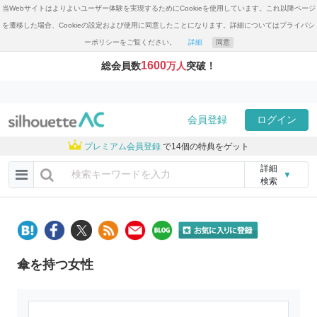
当Webサイトはよりよいユーザー体験を実現するためにCookieを使用しています。これ以降ページ
を遷移した場合、Cookieの設定および使用に同意したことになります。詳細についてはプライバシ
ーポリシーをご覧ください。
詳細
同意
1600
総会員数
万人
突破！
会員登録
ログイン
プレミアム会員登録
で14個の特典をゲット
詳細
▼
検索
傘を持つ女性