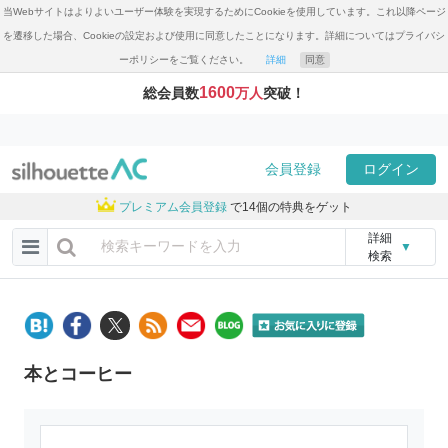
当Webサイトはよりよいユーザー体験を実現するためにCookieを使用しています。これ以降ページ
を遷移した場合、Cookieの設定および使用に同意したことになります。詳細についてはプライバシ
ーポリシーをご覧ください。
詳細
同意
1600
総会員数
万人
突破！
会員登録
ログイン
プレミアム会員登録
で14個の特典をゲット
詳細
▼
検索
本とコーヒー