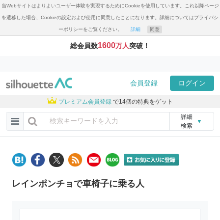
当Webサイトはよりよいユーザー体験を実現するためにCookieを使用しています。これ以降ページ
を遷移した場合、Cookieの設定および使用に同意したことになります。詳細についてはプライバシ
ーポリシーをご覧ください。
詳細
同意
1600
総会員数
万人
突破！
会員登録
ログイン
プレミアム会員登録
で14個の特典をゲット
詳細
▼
検索
レインポンチョで車椅子に乗る人