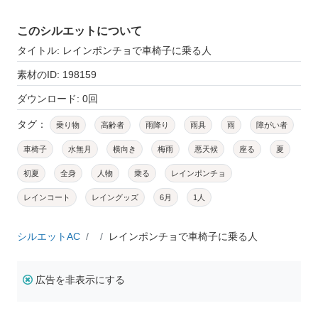
このシルエットについて
タイトル: レインポンチョで車椅子に乗る人
素材のID: 198159
ダウンロード: 0回
タグ：
乗り物
高齢者
雨降り
雨具
雨
障がい者
車椅子
水無月
横向き
梅雨
悪天候
座る
夏
初夏
全身
人物
乗る
レインポンチョ
レインコート
レイングッズ
6月
1人
シルエットAC
レインポンチョで車椅子に乗る人
広告を非表示にする