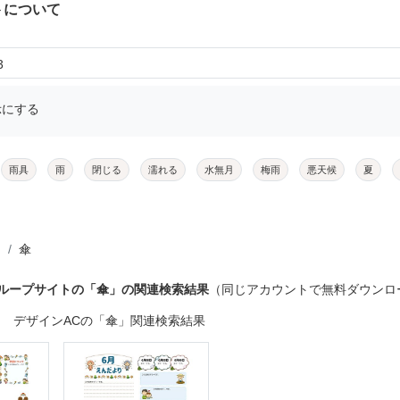
トについて
3
示にする
雨具
雨
閉じる
濡れる
水無月
梅雨
悪天候
夏
傘
グループサイトの「傘」の関連検索結果
（同じアカウントで無料ダウンロ
デザインACの「傘」関連検索結果