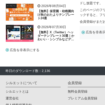
飾り付け素材が揃う
ドし放題です。
2026年08月04日
テンプレート
このページのフ
【無料】保育園・幼稚園向
け秋のおたよりテンプレー
ックすると、フ
ト24選
会員登録がまだ
2026年07月30日
デザイン
広告を非表
【無料】X（Twitter）ヘッ
ダーテンプレート30選｜か
わいい・シンプルなどデザ
イン別に紹介
広告を非表示にする
昨日のダウンロード数：2,136
シルエットについて
会員登録
シルエットとは
無料会員登録
運営会社
プレミアム会員登録
個人情報保護方針