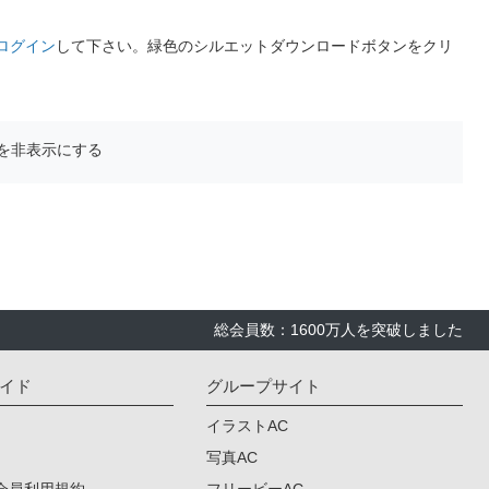
ログイン
して下さい。緑色のシルエットダウンロードボタンをクリ
を非表示にする
総会員数：1600万人を突破しました
イド
グループサイト
イラストAC
写真AC
会員利用規約
フリービーAC