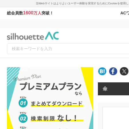
当Webサイトはよりよいユーザー体験を実現するためにCookieを使
1600
AC
総会員数
万人
突破！
傘