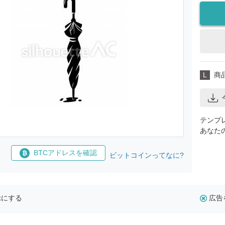
L
商
テンプ
あなた
BTCアドレスを確認
ビットコインってなに?
示にする
広告