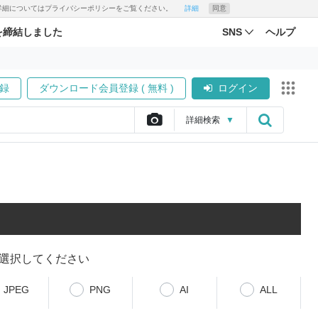
す。詳細についてはプライバシーポリシーをご覧ください。
詳細
同意
を締結しました
SNS
ヘルプ
録
ダウンロード会員登録 ( 無料 )
ログイン
詳細
検索
▼
選択してください
JPEG
PNG
AI
ALL