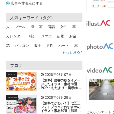
広告を非表示にする
人気キーワード（タグ）
人
プール
海
家
電話
女性
車
カレンダー
時計
スマホ
節電
お金
花
パソコン
握手
男性
ハート
本
もっと見る
矢印
猫
手
メール
トラック
木
犬
吹き出し
カメラ
星
プレゼント
ブログ
飛行機
グラフ
ビル
魚
家族
書類
2026年08月07日
イラストAC
【無料】読書の秋をイメー
歩く
工場
会社
太陽
キラキラ
ジしたイラスト素材30選｜
POP・おたより・掲示物に
おすすめ
人物
虫眼鏡
花火
電車
ビジネス
2026年07月28日
お役立ち情報
子供
作業員
葉
相談
ピクトグラム
【無料でかわいく】七五三
フォトブックにおすすめの
イラスト素材30選｜和風の
このシルエットは