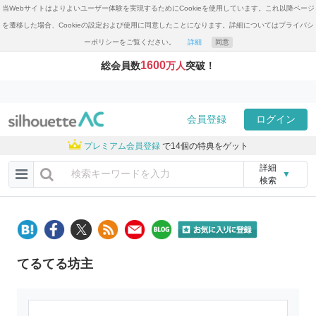
当Webサイトはよりよいユーザー体験を実現するためにCookieを使用しています。これ以降ページ
を遷移した場合、Cookieの設定および使用に同意したことになります。詳細についてはプライバシ
ーポリシーをご覧ください。
詳細
同意
1600
総会員数
万人
突破！
会員登録
ログイン
プレミアム会員登録
で14個の特典をゲット
詳細
▼
検索
てるてる坊主