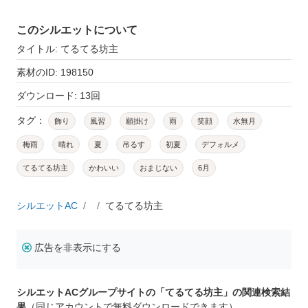
このシルエットについて
タイトル: てるてる坊主
素材のID: 198150
ダウンロード: 13回
タグ：
飾り
風習
願掛け
雨
笑顔
水無月
梅雨
晴れ
夏
吊るす
初夏
デフォルメ
てるてる坊主
かわいい
おまじない
6月
シルエットAC
てるてる坊主
広告を非表示にする
シルエットACグループサイトの「てるてる坊主」の関連検索結
果
（同じアカウントで無料ダウンロードできます）