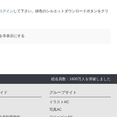
ログイン
して下さい。緑色のシルエットダウンロードボタンをクリ
を非表示にする
総会員数：1600万人を突破しました
イド
グループサイト
イラストAC
写真AC
会員利用規約
フリービーAC