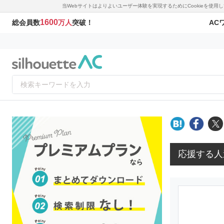
当Webサイトはよりよいユーザー体験を実現するためにCookieを使
1600
AC
総会員数
万人
突破！
応援する人