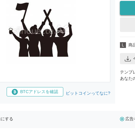
L
商
テンプ
あなた
BTCアドレスを確認
ビットコインってなに?
示にする
広告