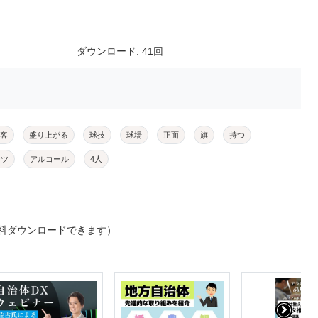
ダウンロード: 41回
客
盛り上がる
球技
球場
正面
旗
持つ
ーツ
アルコール
4人
料ダウンロードできます）