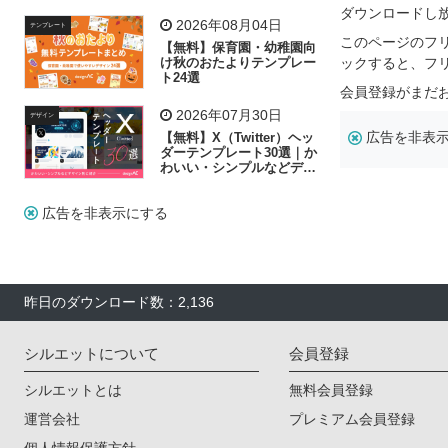
飾り付け素材が揃う
ダウンロードし
2026年08月04日
テンプレート
このページのフ
【無料】保育園・幼稚園向
け秋のおたよりテンプレー
ックすると、フ
ト24選
会員登録がまだ
2026年07月30日
デザイン
広告を非表
【無料】X（Twitter）ヘッ
ダーテンプレート30選｜か
わいい・シンプルなどデザ
イン別に紹介
広告を非表示にする
昨日のダウンロード数：2,136
シルエットについて
会員登録
シルエットとは
無料会員登録
運営会社
プレミアム会員登録
個人情報保護方針