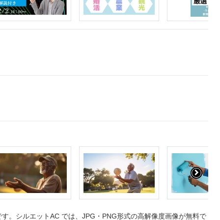
。シルエットAC では、JPG・PNG形式の高解像度画像が無料で