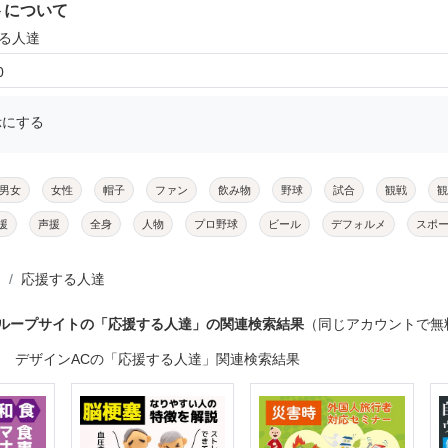
トについて
する人達
0
示にする
男女
女性
帽子
ファン
飲み物
野球
試合
観戦
観
援
声援
全身
人物
プロ野球
ビール
デフォルメ
スポ
応援する人達
グループサイトの「応援する人達」の関連検索結果
（同じアカウントで無
デザインACの「応援する人達」関連検索結果