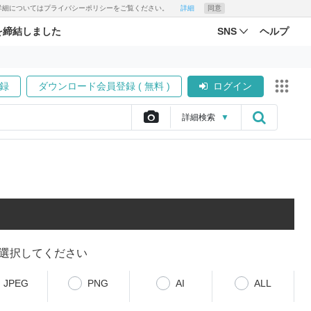
す。詳細についてはプライバシーポリシーをご覧ください。
詳細
同意
を締結しました
SNS
ヘルプ
録
ダウンロード会員登録 ( 無料 )
ログイン
詳細
検索
▼
選択してください
JPEG
PNG
AI
ALL