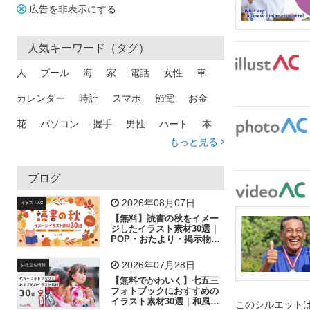
広告を非表示にする
人気キーワード（タグ）
人
プール
海
家
電話
女性
車
カレンダー
時計
スマホ
節電
お金
花
パソコン
握手
男性
ハート
本
もっと見る
矢印
猫
手
メール
トラック
木
犬
吹き出し
カメラ
星
プレゼント
ブログ
飛行機
グラフ
ビル
魚
家族
書類
2026年08月07日
イラストAC
【無料】読書の秋をイメー
歩く
工場
会社
太陽
キラキラ
ジしたイラスト素材30選｜
POP・おたより・掲示物に
おすすめ
人物
虫眼鏡
花火
電車
ビジネス
2026年07月28日
お役立ち情報
子供
作業員
葉
相談
ピクトグラム
【無料でかわいく】七五三
フォトブックにおすすめの
イラスト素材30選｜和風の
このシルエットは