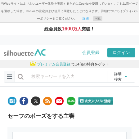
当Webサイトはよりよいユーザー体験を実現するためにCookieを使用しています。これ以降ページ
を遷移した場合、Cookieの設定および使用に同意したことになります。詳細についてはプライバシ
ーポリシーをご覧ください。
詳細
同意
1600
総会員数
万人
突破！
会員登録
ログイン
プレミアム会員登録
で14個の特典をゲット
詳細
▼
検索
セーフのポーズをする主審