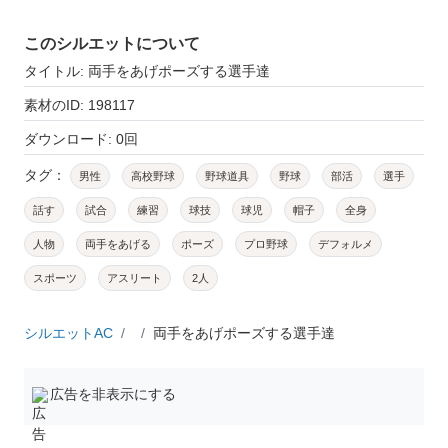
このシルエットについて
タイトル: 両手をあげポーズする選手達
素材のID: 198117
ダウンロード: 0回
タグ：
男性
高校野球
野球道具
野球
部活
選手
話す
試合
練習
球技
球児
帽子
全身
人物
両手をあげる
ポーズ
プロ野球
デフォルメ
スポーツ
アスリート
2人
シルエットAC
両手をあげポーズする選手達
広告を非表示にする