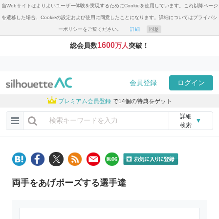
当Webサイトはよりよいユーザー体験を実現するためにCookieを使用しています。これ以降ページ
を遷移した場合、Cookieの設定および使用に同意したことになります。詳細についてはプライバシ
ーポリシーをご覧ください。
詳細
同意
1600
総会員数
万人
突破！
会員登録
ログイン
プレミアム会員登録
で14個の特典をゲット
詳細
▼
検索
両手をあげポーズする選手達