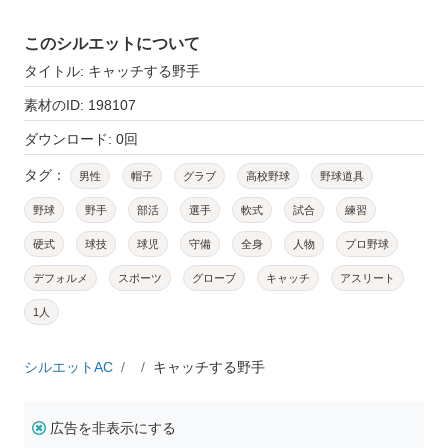
このシルエットについて
タイトル: キャッチする野手
素材のID: 198107
ダウンロード: 0回
タグ：
男性
帽子
グラブ
高校野球
野球道具
野球
野手
部活
選手
軟式
試合
練習
硬式
球技
球児
守備
全身
人物
プロ野球
デフォルメ
スポーツ
グローブ
キャッチ
アスリート
1人
シルエットAC
キャッチする野手
広告を非表示にする