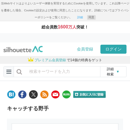
当Webサイトはよりよいユーザー体験を実現するためにCookieを使用しています。これ以降ページ
を遷移した場合、Cookieの設定および使用に同意したことになります。詳細についてはプライバシ
ーポリシーをご覧ください。
詳細
同意
1600
総会員数
万人
突破！
会員登録
ログイン
プレミアム会員登録
で14個の特典をゲット
詳細
▼
検索
キャッチする野手