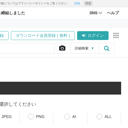
す。詳細についてはプライバシーポリシーをご覧ください。
詳細
同意
を締結しました
SNS
ヘルプ
録
ダウンロード会員登録 ( 無料 )
ログイン
詳細
検索
▼
選択してください
JPEG
PNG
AI
ALL