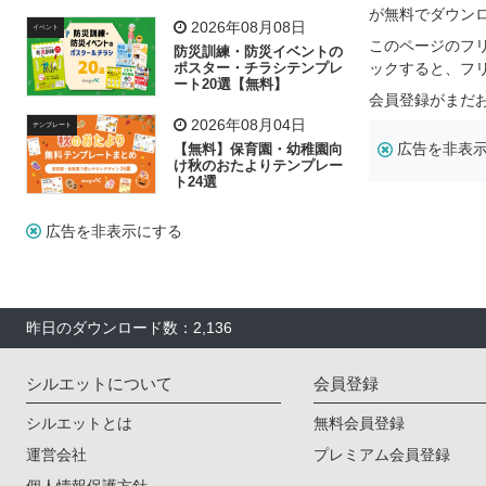
飾り付け素材が揃う
が無料でダウン
2026年08月08日
イベント
このページのフ
防災訓練・防災イベントの
ポスター・チラシテンプレ
ックすると、フ
ート20選【無料】
会員登録がまだ
2026年08月04日
テンプレート
広告を非表
【無料】保育園・幼稚園向
け秋のおたよりテンプレー
ト24選
広告を非表示にする
昨日のダウンロード数：2,136
シルエットについて
会員登録
シルエットとは
無料会員登録
運営会社
プレミアム会員登録
個人情報保護方針