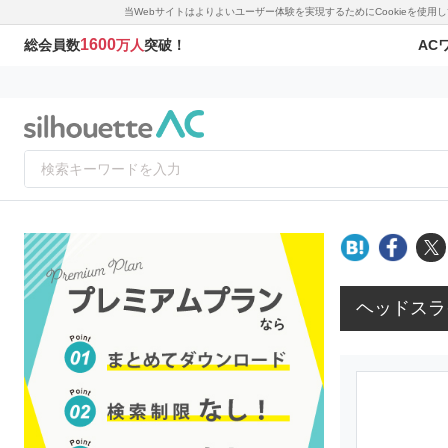
当Webサイトはよりよいユーザー体験を実現するためにCookieを使
1600
AC
総会員数
万人
突破！
ヘッドスラ