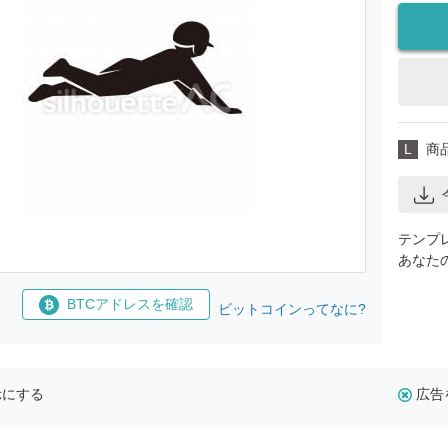
L
商
テンプ
あなた
BTCアドレスを確認
ビットコインってなに?
示にする
広告