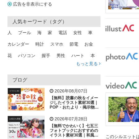
広告を非表示にする
人気キーワード（タグ）
人
プール
海
家
電話
女性
車
カレンダー
時計
スマホ
節電
お金
花
パソコン
握手
男性
ハート
本
もっと見る
矢印
猫
手
メール
トラック
木
犬
吹き出し
カメラ
星
プレゼント
ブログ
飛行機
グラフ
ビル
魚
家族
書類
2026年08月07日
イラストAC
【無料】読書の秋をイメー
歩く
工場
会社
太陽
キラキラ
ジしたイラスト素材30選｜
POP・おたより・掲示物に
おすすめ
人物
虫眼鏡
花火
電車
ビジネス
2026年07月28日
お役立ち情報
子供
作業員
葉
相談
ピクトグラム
【無料でかわいく】七五三
フォトブックにおすすめの
イラスト素材30選｜和風の
このシルエットは