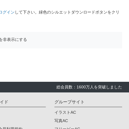
ログイン
して下さい。緑色のシルエットダウンロードボタンをクリ
を非表示にする
総会員数：1600万人を突破しました
イド
グループサイト
イラストAC
写真AC
会員利用規約
フリービーAC