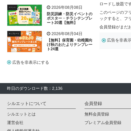
飾り付け素材が揃う
ロードし放題で
2026年08月08日
イベント
このページのフ
防災訓練・防災イベントの
ポスター・チラシテンプレ
ックすると、フ
ート20選【無料】
会員登録がまだ
2026年08月04日
テンプレート
広告を非表
【無料】保育園・幼稚園向
け秋のおたよりテンプレー
ト24選
広告を非表示にする
昨日のダウンロード数：2,136
シルエットについて
会員登録
シルエットとは
無料会員登録
運営会社
プレミアム会員登録
個人情報保護方針