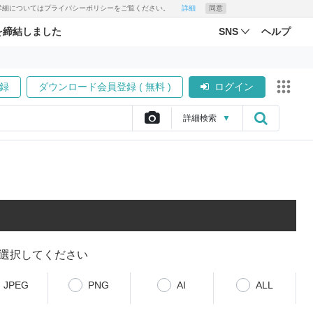
す。詳細についてはプライバシーポリシーをご覧ください。
詳細
同意
を締結しました
SNS
ヘルプ
録
ダウンロード会員登録 ( 無料 )
ログイン
詳細
検索
▼
選択してください
JPEG
PNG
AI
ALL