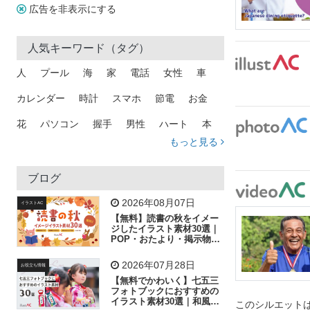
広告を非表示にする
人気キーワード（タグ）
人
プール
海
家
電話
女性
車
カレンダー
時計
スマホ
節電
お金
花
パソコン
握手
男性
ハート
本
もっと見る
矢印
猫
手
メール
トラック
木
犬
吹き出し
カメラ
星
プレゼント
ブログ
飛行機
グラフ
ビル
魚
家族
書類
2026年08月07日
イラストAC
【無料】読書の秋をイメー
歩く
工場
会社
太陽
キラキラ
ジしたイラスト素材30選｜
POP・おたより・掲示物に
おすすめ
人物
虫眼鏡
花火
電車
ビジネス
2026年07月28日
お役立ち情報
子供
作業員
葉
相談
ピクトグラム
【無料でかわいく】七五三
フォトブックにおすすめの
イラスト素材30選｜和風の
このシルエットは