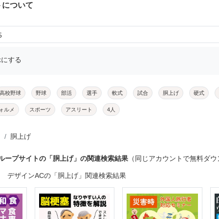
トについて
5
示にする
高校野球
野球
部活
選手
軟式
試合
胴上げ
硬式
ォルメ
スポーツ
アスリート
4人
胴上げ
グループサイトの「胴上げ」の関連検索結果
（同じアカウントで無料ダウ
デザインACの「胴上げ」関連検索結果