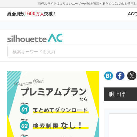
当Webサイトはよりよいユーザー体験を実現するためにCookieを使
1600
AC
総会員数
万人
突破！
胴上げ