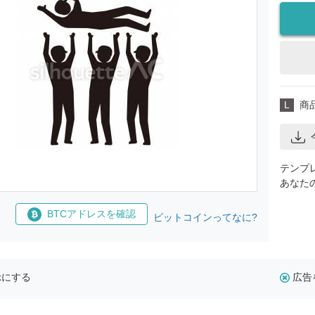
L
商
テンプ
あなた
BTCアドレスを確認
ビットコインってなに?
示にする
広告