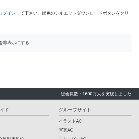
ログイン
して下さい。緑色のシルエットダウンロードボタンをクリ
を非表示にする
総会員数：1600万人を突破しました
イド
グループサイト
イラストAC
写真AC
会員利用規約
フリービーAC