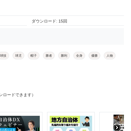
ダウンロード: 15回
球技
球児
帽子
勝者
勝利
全身
優勝
人物
ンロードできます）