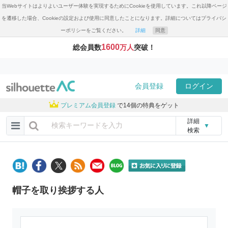
当Webサイトはよりよいユーザー体験を実現するためにCookieを使用しています。これ以降ページ
を遷移した場合、Cookieの設定および使用に同意したことになります。詳細についてはプライバシ
ーポリシーをご覧ください。
詳細
同意
1600
総会員数
万人
突破！
会員登録
ログイン
プレミアム会員登録
で14個の特典をゲット
詳細
▼
検索
帽子を取り挨拶する人