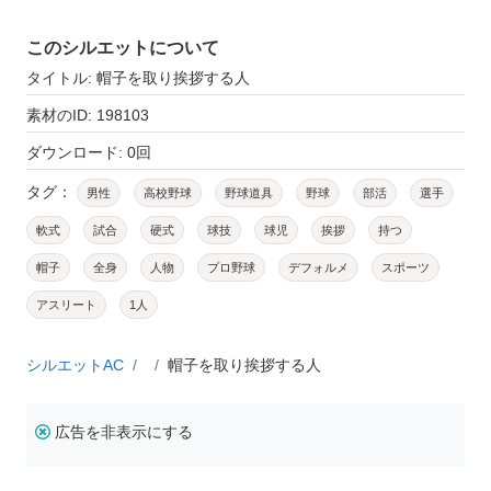
このシルエットについて
タイトル: 帽子を取り挨拶する人
素材のID: 198103
ダウンロード: 0回
タグ：
男性
高校野球
野球道具
野球
部活
選手
軟式
試合
硬式
球技
球児
挨拶
持つ
帽子
全身
人物
プロ野球
デフォルメ
スポーツ
アスリート
1人
シルエットAC
帽子を取り挨拶する人
広告を非表示にする