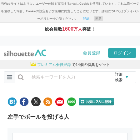
当Webサイトはよりよいユーザー体験を実現するためにCookieを使用しています。これ以降ページ
を遷移した場合、Cookieの設定および使用に同意したことになります。詳細についてはプライバシ
ーポリシーをご覧ください。
詳細
同意
1600
総会員数
万人
突破！
会員登録
ログイン
プレミアム会員登録
で14個の特典をゲット
詳細
▼
検索
左手でボールを投げる人