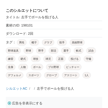
このシルエットについて
タイトル: 左手でボールを投げる人
素材のID: 198101
ダウンロード: 2回
タグ：
男性
帽子
グラブ
投手
高校野球
野球道具
野球
野手
部活
選手
軟式
試合
練習
硬式
球技
球児
正面
投げる
守備
全身
人物
ボール
プロ野球
ピッチャー
デフォルメ
スポーツ
グローブ
アスリート
1人
シルエットAC
左手でボールを投げる人
広告を非表示にする