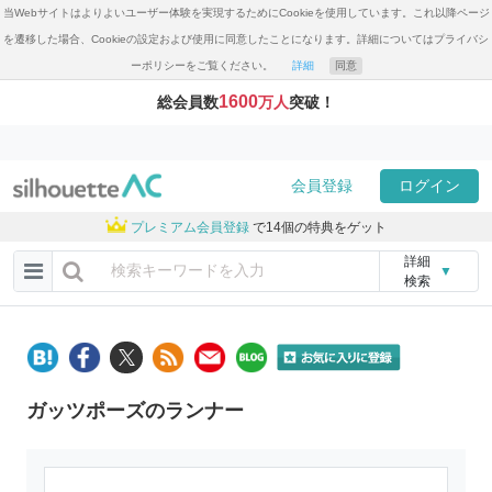
当Webサイトはよりよいユーザー体験を実現するためにCookieを使用しています。これ以降ページ
を遷移した場合、Cookieの設定および使用に同意したことになります。詳細についてはプライバシ
ーポリシーをご覧ください。
詳細
同意
1600
総会員数
万人
突破！
会員登録
ログイン
プレミアム会員登録
で14個の特典をゲット
詳細
▼
検索
ガッツポーズのランナー