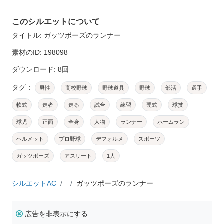
このシルエットについて
タイトル: ガッツポーズのランナー
素材のID: 198098
ダウンロード: 8回
タグ：
男性
高校野球
野球道具
野球
部活
選手
軟式
走者
走る
試合
練習
硬式
球技
球児
正面
全身
人物
ランナー
ホームラン
ヘルメット
プロ野球
デフォルメ
スポーツ
ガッツポーズ
アスリート
1人
シルエットAC
ガッツポーズのランナー
広告を非表示にする