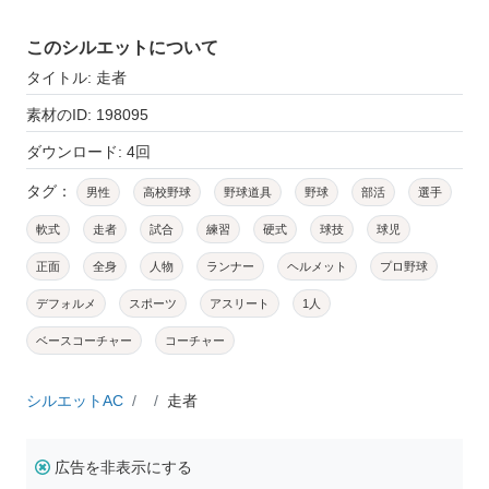
このシルエットについて
タイトル: 走者
素材のID: 198095
ダウンロード: 4回
タグ：
男性
高校野球
野球道具
野球
部活
選手
軟式
走者
試合
練習
硬式
球技
球児
正面
全身
人物
ランナー
ヘルメット
プロ野球
デフォルメ
スポーツ
アスリート
1人
ベースコーチャー
コーチャー
シルエットAC
走者
広告を非表示にする