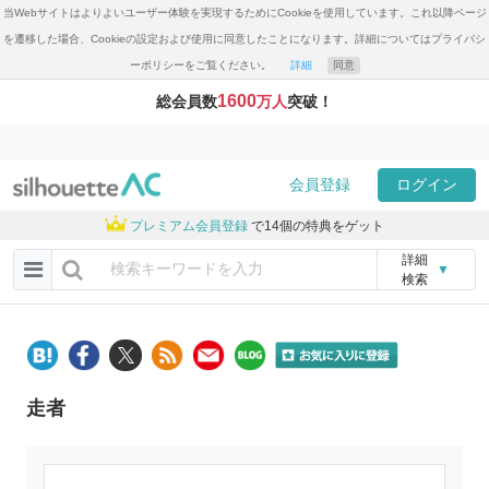
当Webサイトはよりよいユーザー体験を実現するためにCookieを使用しています。これ以降ページ
を遷移した場合、Cookieの設定および使用に同意したことになります。詳細についてはプライバシ
ーポリシーをご覧ください。
詳細
同意
1600
総会員数
万人
突破！
会員登録
ログイン
プレミアム会員登録
で14個の特典をゲット
詳細
▼
検索
走者