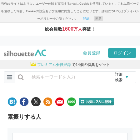
当Webサイトはよりよいユーザー体験を実現するためにCookieを使用しています。これ以降ページ
を遷移した場合、Cookieの設定および使用に同意したことになります。詳細についてはプライバシ
ーポリシーをご覧ください。
詳細
同意
1600
総会員数
万人
突破！
会員登録
ログイン
プレミアム会員登録
で14個の特典をゲット
詳細
▼
検索
素振りする人