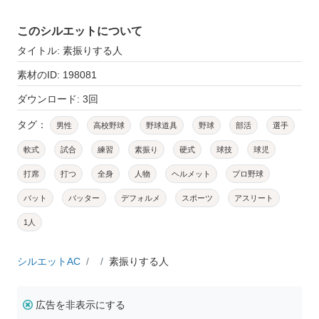
このシルエットについて
タイトル: 素振りする人
素材のID: 198081
ダウンロード: 3回
タグ：
男性
高校野球
野球道具
野球
部活
選手
軟式
試合
練習
素振り
硬式
球技
球児
打席
打つ
全身
人物
ヘルメット
プロ野球
バット
バッター
デフォルメ
スポーツ
アスリート
1人
シルエットAC
素振りする人
広告を非表示にする