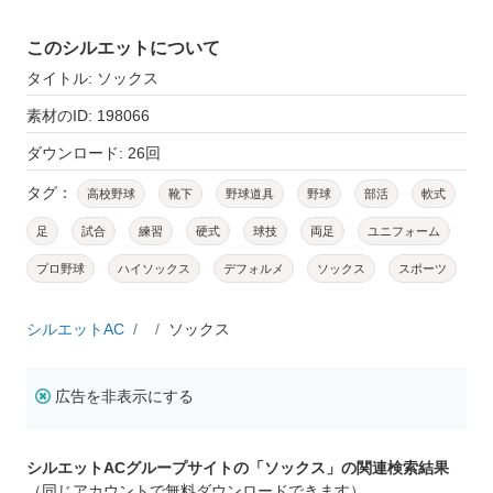
このシルエットについて
タイトル: ソックス
素材のID: 198066
ダウンロード: 26回
タグ：
高校野球
靴下
野球道具
野球
部活
軟式
足
試合
練習
硬式
球技
両足
ユニフォーム
プロ野球
ハイソックス
デフォルメ
ソックス
スポーツ
シルエットAC
ソックス
広告を非表示にする
シルエットACグループサイトの「ソックス」の関連検索結果
（同じアカウントで無料ダウンロードできます）