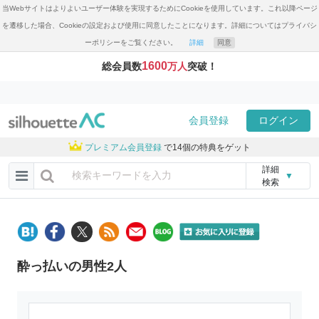
当Webサイトはよりよいユーザー体験を実現するためにCookieを使用しています。これ以降ページ
を遷移した場合、Cookieの設定および使用に同意したことになります。詳細についてはプライバシ
ーポリシーをご覧ください。
詳細
同意
1600
総会員数
万人
突破！
会員登録
ログイン
プレミアム会員登録
で14個の特典をゲット
詳細
▼
検索
酔っ払いの男性2人