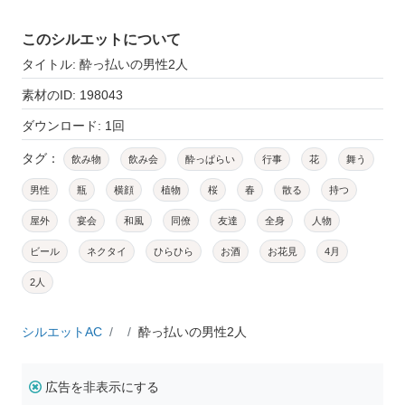
このシルエットについて
タイトル: 酔っ払いの男性2人
素材のID: 198043
ダウンロード: 1回
タグ：
飲み物
飲み会
酔っぱらい
行事
花
舞う
男性
瓶
横顔
植物
桜
春
散る
持つ
屋外
宴会
和風
同僚
友達
全身
人物
ビール
ネクタイ
ひらひら
お酒
お花見
4月
2人
シルエットAC
酔っ払いの男性2人
広告を非表示にする