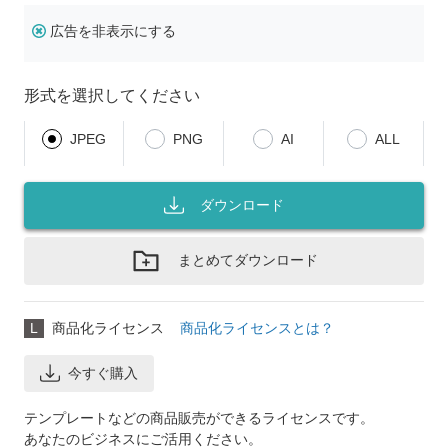
広告を非表示にする
形式を選択してください
JPEG
PNG
AI
ALL
ダウンロード
まとめてダウンロード
L
商品化ライセンス
商品化ライセンスとは？
今すぐ購入
テンプレートなどの商品販売ができるライセンスです。
あなたのビジネスにご活用ください。