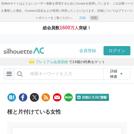
当Webサイトはよりよいユーザー体験を実現するためにCookieを使用しています。これ以降ページ
を遷移した場合、Cookieの設定および使用に同意したことになります。詳細についてはプライバシ
ーポリシーをご覧ください。
詳細
同意
1600
総会員数
万人
突破！
会員登録
ログイン
プレミアム会員登録
で14個の特典をゲット
詳細
▼
検索
桜と片付けている女性