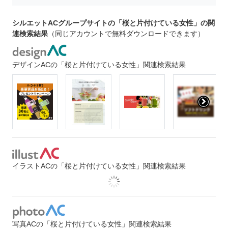
シルエットACグループサイトの「桜と片付けている女性」の関
連検索結果
（同じアカウントで無料ダウンロードできます）
デザインACの「桜と片付けている女性」関連検索結果
イラストACの「桜と片付けている女性」関連検索結果
写真ACの「桜と片付けている女性」関連検索結果