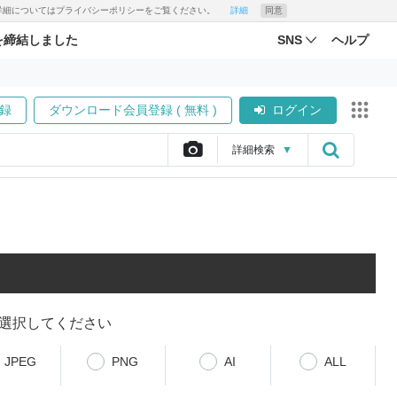
す。詳細についてはプライバシーポリシーをご覧ください。
詳細
同意
を締結しました
SNS
ヘルプ
録
ダウンロード会員登録 ( 無料 )
ログイン
詳細
検索
▼
選択してください
JPEG
PNG
AI
ALL