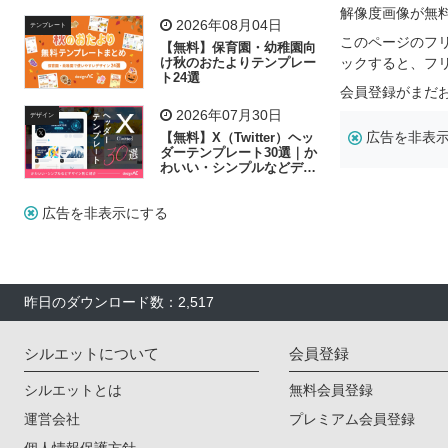
リー素材の選び方
解像度画像が無
2026年08月04日
テンプレート
このページのフ
【無料】保育園・幼稚園向
け秋のおたよりテンプレー
ックすると、フ
ト24選
会員登録がまだ
2026年07月30日
デザイン
広告を非表
【無料】X（Twitter）ヘッ
ダーテンプレート30選｜か
わいい・シンプルなどデザ
イン別に紹介
広告を非表示にする
昨日のダウンロード数：2,517
シルエットについて
会員登録
シルエットとは
無料会員登録
運営会社
プレミアム会員登録
個人情報保護方針