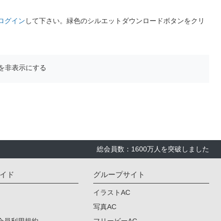
ログイン
して下さい。緑色のシルエットダウンロードボタンをクリ
を非表示にする
総会員数：1600万人を突破しました
イド
グループサイト
イラストAC
写真AC
会員利用規約
フリービーAC