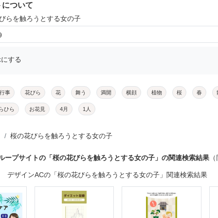
トについて
花びらを触ろうとする女の子
9
示にする
行事
花びら
花
舞う
満開
横顔
植物
桜
春
らひら
お花見
4月
1人
桜の花びらを触ろうとする女の子
グループサイトの「桜の花びらを触ろうとする女の子」の関連検索結果
（
デザインACの「桜の花びらを触ろうとする女の子」関連検索結果