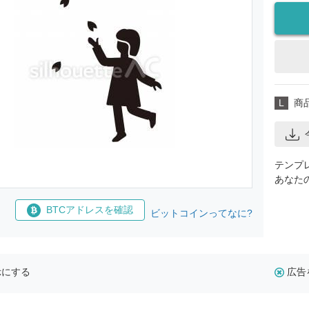
L
商
テンプ
あなた
BTCアドレスを確認
ビットコインってなに?
示にする
広告