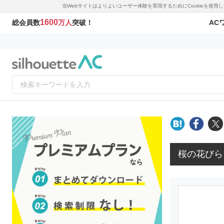
当Webサイトはよりよいユーザー体験を実現するためにCookieを使
1600
AC
総会員数
万人
突破！
桜の花びら