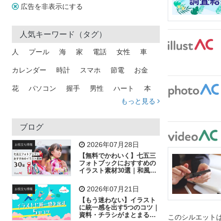
広告を非表示にする
人気キーワード（タグ）
人
プール
海
家
電話
女性
車
カレンダー
時計
スマホ
節電
お金
花
パソコン
握手
男性
ハート
本
もっと見る
矢印
猫
手
メール
トラック
木
犬
吹き出し
カメラ
星
プレゼント
ブログ
飛行機
グラフ
ビル
魚
家族
書類
2026年07月28日
お役立ち情報
【無料でかわいく】七五三
歩く
工場
会社
太陽
キラキラ
フォトブックにおすすめの
イラスト素材30選｜和風の
飾り付け素材が揃う
人物
虫眼鏡
花火
電車
ビジネス
2026年07月21日
お役立ち情報
子供
作業員
葉
相談
ピクトグラム
【もう迷わない】イラスト
に統一感を出す5つのコツ｜
資料・チラシがまとまるフ
このシルエットは