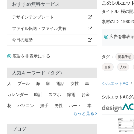
このシルエッ
おすすめ無料サービス
タイトル: 桜の
デザインテンプレート
素材のID: 19802
ファイル転送・ファイル共有
広告を非表
今日の運勢
広告を非表示にする
タグ：
開花予想
全身
人物
人気キーワード（タグ）
人
プール
海
家
電話
女性
車
シルエットAC
カレンダー
時計
スマホ
節電
お金
シルエットAC
花
パソコン
握手
男性
ハート
本
もっと見る
矢印
猫
手
メール
トラック
木
犬
吹き出し
カメラ
星
プレゼント
ブログ