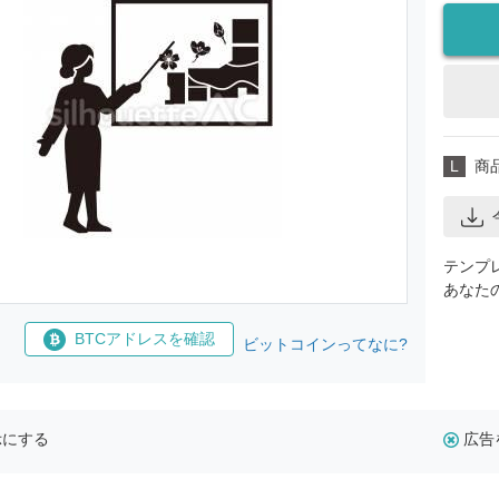
L
商
テンプ
あなた
BTCアドレスを確認
ビットコインってなに?
示にする
広告