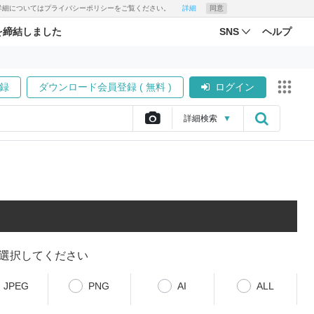
す。詳細についてはプライバシーポリシーをご覧ください。
詳細
同意
を締結しました
SNS
ヘルプ
録
ダウンロード会員登録 ( 無料 )
ログイン
詳細
検索
▼
選択してください
JPEG
PNG
AI
ALL