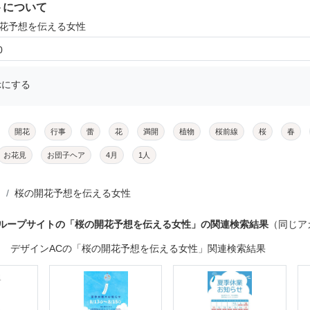
トについて
開花予想を伝える女性
0
示にする
開花
行事
蕾
花
満開
植物
桜前線
桜
春
お花見
お団子ヘア
4月
1人
桜の開花予想を伝える女性
グループサイトの「桜の開花予想を伝える女性」の関連検索結果
（同じア
デザインACの「桜の開花予想を伝える女性」関連検索結果