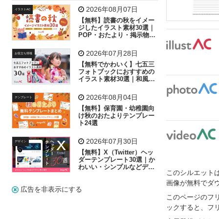
飛行機
グラフ
ビル
魚
家族
書類
2026年08月07日
イラストAC
【無料】読書の秋をイメー
歩く
工場
会社
太陽
キラキラ
ジしたイラスト素材30選｜
POP・おたより・掲示物に
おすすめ
人物
虫眼鏡
花火
電車
ビジネス
2026年07月28日
お役立ち情報
子供
作業員
葉
相談
ピクトグラム
【無料でかわいく】七五三
フォトブックにおすすめの
イラスト素材30選｜和風の
飾り付け素材が揃う
2026年08月04日
テンプレート
【無料】保育園・幼稚園向
け秋のおたよりテンプレー
ト24選
2026年07月30日
デザイン
【無料】X（Twitter）ヘッ
ダーテンプレート30選｜か
わいい・シンプルなどデザ
このシルエットは
イン別に紹介
画像が無料でダ
広告を非表示にする
このページのフ
ックすると、フ