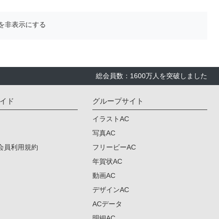
を非表示にする
総会員数：1600万人を突破しました
イド
グループサイト
イラストAC
写真AC
会員利用規約
フリービーAC
年賀状AC
動画AC
デザインAC
ACデータ
明細AC