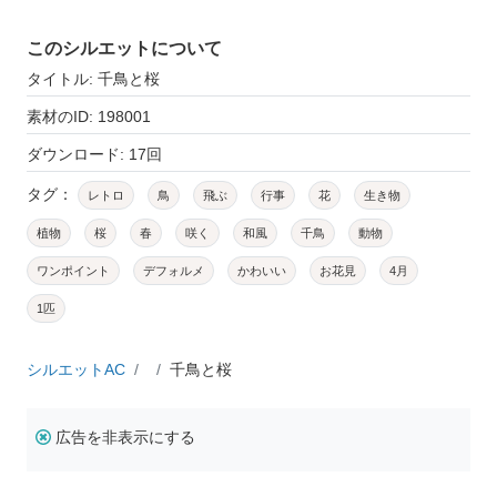
このシルエットについて
タイトル: 千鳥と桜
素材のID: 198001
ダウンロード: 17回
タグ：
レトロ
鳥
飛ぶ
行事
花
生き物
植物
桜
春
咲く
和風
千鳥
動物
ワンポイント
デフォルメ
かわいい
お花見
4月
1匹
シルエットAC
千鳥と桜
広告を非表示にする