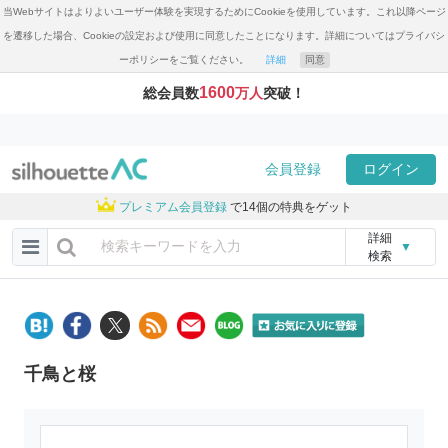
当Webサイトはよりよいユーザー体験を実現するためにCookieを使用しています。これ以降ページ
を遷移した場合、Cookieの設定および使用に同意したことになります。詳細についてはプライバシ
ーポリシーをご覧ください。
詳細
同意
1600
総会員数
万人
突破！
会員登録
ログイン
プレミアム会員登録
で14個の特典をゲット
詳細
▼
検索
千鳥と桜