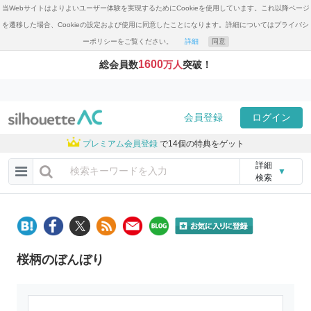
当Webサイトはよりよいユーザー体験を実現するためにCookieを使用しています。これ以降ページ
を遷移した場合、Cookieの設定および使用に同意したことになります。詳細についてはプライバシ
ーポリシーをご覧ください。
詳細
同意
1600
総会員数
万人
突破！
会員登録
ログイン
プレミアム会員登録
で14個の特典をゲット
詳細
▼
検索
桜柄のぼんぼり