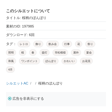
このシルエットについて
タイトル: 桜柄のぼんぼり
素材のID: 197985
ダウンロード: 6回
タグ：
レトロ
飾り
飲み会
行事
花
祭り
照明
桜
春
提灯
市松模様
屋外
宴会
和風
ワンポイント
ぼんぼり
かわいい
お花見
4月
シルエットAC
桜柄のぼんぼり
広告を非表示にする