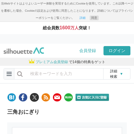
当Webサイトはよりよいユーザー体験を実現するためにCookieを使用しています。これ以降ページ
を遷移した場合、Cookieの設定および使用に同意したことになります。詳細についてはプライバシ
ーポリシーをご覧ください。
詳細
同意
1600
総会員数
万人
突破！
会員登録
ログイン
プレミアム会員登録
で14個の特典をゲット
詳細
▼
検索
三角おにぎり