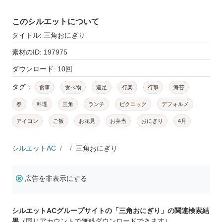
このシルエットについて
タイトル: 三角おにぎり
素材のID: 197975
ダウンロード: 10回
タグ：
食事
食べ物
遠足
行楽
行事
海苔
春
料理
三角
ランチ
ピクニック
デフォルメ
アイコン
ご飯
お花見
お弁当
おにぎり
4月
シルエットAC
三角おにぎり
広告を非表示にする
シルエットACグループサイトの「三角おにぎり」の関連検索結
果
（同じアカウントで無料ダウンロードできます）