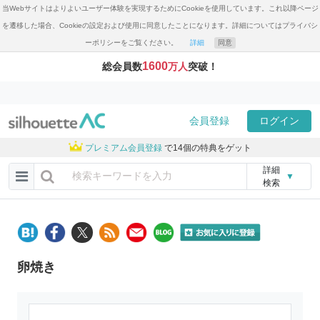
当Webサイトはよりよいユーザー体験を実現するためにCookieを使用しています。これ以降ページ
を遷移した場合、Cookieの設定および使用に同意したことになります。詳細についてはプライバシ
ーポリシーをご覧ください。
詳細
同意
1600
総会員数
万人
突破！
会員登録
ログイン
プレミアム会員登録
で14個の特典をゲット
詳細
▼
検索
卵焼き