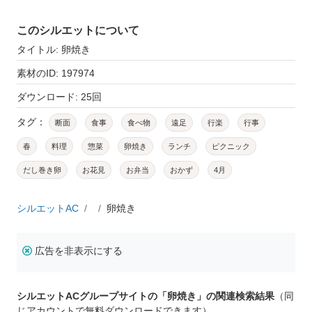
このシルエットについて
タイトル: 卵焼き
素材のID: 197974
ダウンロード: 25回
タグ：
断面
食事
食べ物
遠足
行楽
行事
春
料理
惣菜
卵焼き
ランチ
ピクニック
だし巻き卵
お花見
お弁当
おかず
4月
シルエットAC
卵焼き
広告を非表示にする
シルエットACグループサイトの「卵焼き」の関連検索結果
（同
じアカウントで無料ダウンロードできます）