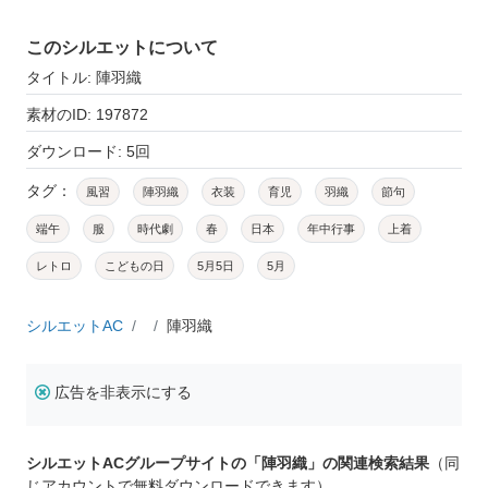
このシルエットについて
タイトル: 陣羽織
素材のID: 197872
ダウンロード: 5回
タグ：
風習
陣羽織
衣装
育児
羽織
節句
端午
服
時代劇
春
日本
年中行事
上着
レトロ
こどもの日
5月5日
5月
シルエットAC
陣羽織
広告を非表示にする
シルエットACグループサイトの「陣羽織」の関連検索結果
（同
じアカウントで無料ダウンロードできます）