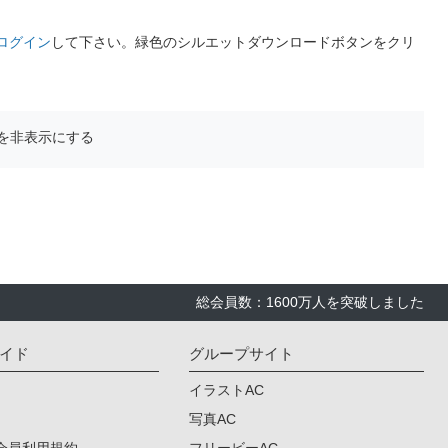
ログイン
して下さい。緑色のシルエットダウンロードボタンをクリ
を非表示にする
総会員数：1600万人を突破しました
イド
グループサイト
イラストAC
写真AC
会員利用規約
フリービーAC