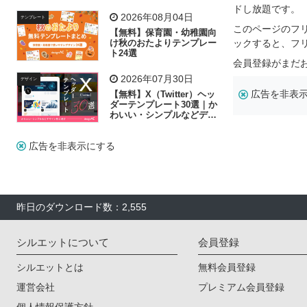
飾り付け素材が揃う
ドし放題です。
2026年08月04日
テンプレート
このページのフ
【無料】保育園・幼稚園向
け秋のおたよりテンプレー
ックすると、フ
ト24選
会員登録がまだ
2026年07月30日
デザイン
広告を非表
【無料】X（Twitter）ヘッ
ダーテンプレート30選｜か
わいい・シンプルなどデザ
イン別に紹介
広告を非表示にする
昨日のダウンロード数：2,555
シルエットについて
会員登録
シルエットとは
無料会員登録
運営会社
プレミアム会員登録
個人情報保護方針