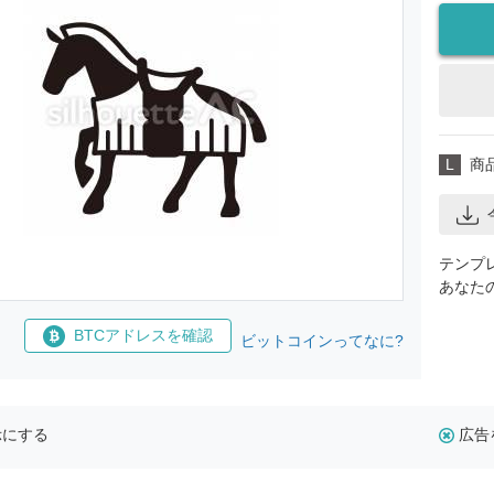
L
商
テンプ
あなた
BTCアドレスを確認
ビットコインってなに?
示にする
広告