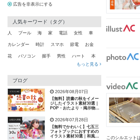
広告を非表示にする
人気キーワード（タグ）
人
プール
海
家
電話
女性
車
カレンダー
時計
スマホ
節電
お金
花
パソコン
握手
男性
ハート
本
もっと見る
矢印
猫
手
メール
トラック
木
犬
吹き出し
カメラ
星
プレゼント
ブログ
飛行機
グラフ
ビル
魚
家族
書類
2026年08月07日
イラストAC
【無料】読書の秋をイメー
歩く
工場
会社
太陽
キラキラ
ジしたイラスト素材30選｜
POP・おたより・掲示物に
おすすめ
人物
虫眼鏡
花火
電車
ビジネス
2026年07月28日
お役立ち情報
子供
作業員
葉
相談
ピクトグラム
【無料でかわいく】七五三
フォトブックにおすすめの
イラスト素材30選｜和風の
このシルエットは