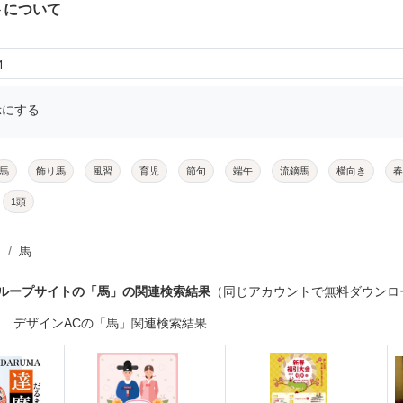
トについて
4
示にする
馬
飾り馬
風習
育児
節句
端午
流鏑馬
横向き
春
1頭
馬
グループサイトの「馬」の関連検索結果
（同じアカウントで無料ダウンロ
デザインACの「馬」関連検索結果