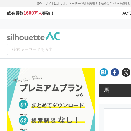
当Webサイトはよりよいユーザー体験を実現するためにCookieを使
1600
AC
総会員数
万人
突破！
馬