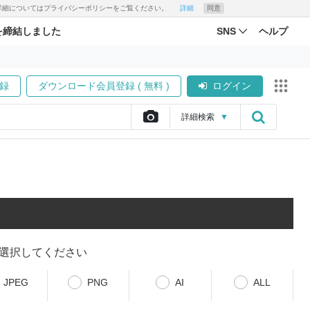
す。詳細についてはプライバシーポリシーをご覧ください。
詳細
同意
を締結しました
SNS
ヘルプ
録
ダウンロード会員登録 ( 無料 )
ログイン
詳細
検索
▼
選択してください
JPEG
PNG
AI
ALL