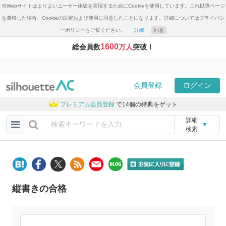
当Webサイトはよりよいユーザー体験を実現するためにCookieを使用しています。これ以降ページ
を遷移した場合、Cookieの設定および使用に同意したことになります。詳細についてはプライバシ
ーポリシーをご覧ください。
詳細
同意
1600
総会員数
万人
突破！
会員登録
ログイン
プレミアム会員登録
で14個の特典をゲット
詳細
▼
検索
縦書きの合格