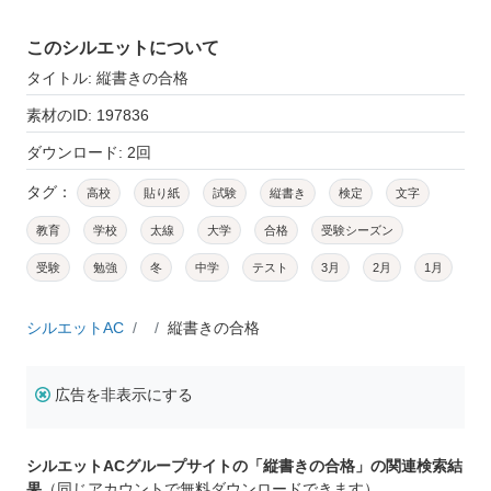
このシルエットについて
タイトル: 縦書きの合格
素材のID: 197836
ダウンロード: 2回
タグ：
高校
貼り紙
試験
縦書き
検定
文字
教育
学校
太線
大学
合格
受験シーズン
受験
勉強
冬
中学
テスト
3月
2月
1月
シルエットAC
縦書きの合格
広告を非表示にする
シルエットACグループサイトの「縦書きの合格」の関連検索結
果
（同じアカウントで無料ダウンロードできます）