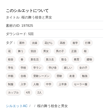
このシルエットについて
タイトル: 桜の舞う校舎と男女
素材のID: 197825
ダウンロード: 5回
タグ：
屋外
太線
花びら
高校
進学
行事
花
舞う
笑顔
男女
男の子
正面
桜
校舎
春
新生活
新入生
散る
教育
建物
学生
学校
学ラン
学び舎
嬉しい
女の子
外観
合格
受験シーズン
受験
友達
勉強
制服
入学
人物
中学
上半身
セーラー服
カップル
4月
2人
シルエットAC
桜の舞う校舎と男女