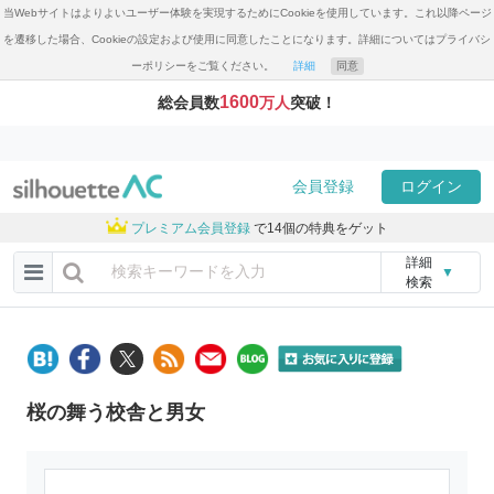
当Webサイトはよりよいユーザー体験を実現するためにCookieを使用しています。これ以降ページ
を遷移した場合、Cookieの設定および使用に同意したことになります。詳細についてはプライバシ
ーポリシーをご覧ください。
詳細
同意
1600
総会員数
万人
突破！
会員登録
ログイン
プレミアム会員登録
で14個の特典をゲット
詳細
▼
検索
桜の舞う校舎と男女