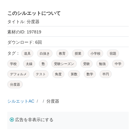
このシルエットについて
タイトル: 分度器
素材のID: 197819
ダウンロード: 6回
タグ：
道具
白抜き
教育
授業
小学校
宿題
学校
太線
塾
受験シーズン
受験
勉強
中学
デフォルメ
テスト
角度
算数
数学
半円
分度器
シルエットAC
分度器
広告を非表示にする