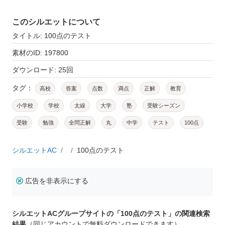
このシルエットについて
タイトル: 100点のテスト
素材のID: 197800
ダウンロード: 25回
タグ：
高校
答案
点数
満点
正解
教育
小学校
学校
太線
大学
塾
受験シーズン
受験
勉強
全問正解
丸
中学
テスト
100点
シルエットAC
100点のテスト
広告を非表示にする
シルエットACグループサイトの「100点のテスト」の関連検索
結果
（同じアカウントで無料ダウンロードできます）