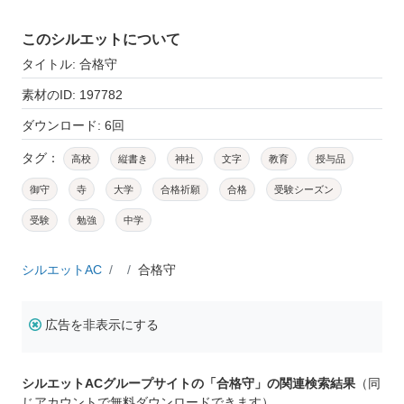
このシルエットについて
タイトル: 合格守
素材のID: 197782
ダウンロード: 6回
タグ：
高校
縦書き
神社
文字
教育
授与品
御守
寺
大学
合格祈願
合格
受験シーズン
受験
勉強
中学
シルエットAC
合格守
広告を非表示にする
シルエットACグループサイトの「合格守」の関連検索結果
（同
じアカウントで無料ダウンロードできます）