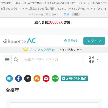
当Webサイトはよりよいユーザー体験を実現するためにCookieを使用しています。これ以降ページ
を遷移した場合、Cookieの設定および使用に同意したことになります。詳細についてはプライバシ
ーポリシーをご覧ください。
詳細
同意
1600
総会員数
万人
突破！
会員登録
ログイン
プレミアム会員登録
で14個の特典をゲット
詳細
▼
検索
合格守