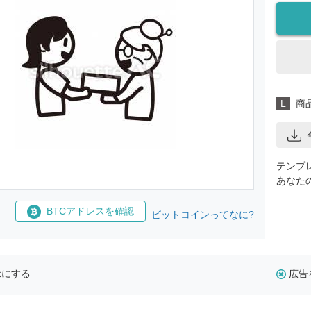
L
商
テンプ
あなた
BTCアドレスを確認
ビットコインってなに?
示にする
広告