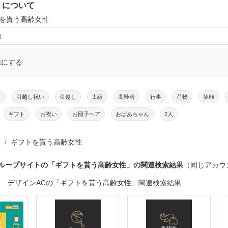
トについて
トを貰う高齢女性
1
示にする
メ
引越し祝い
引越し
太線
高齢者
行事
荷物
笑顔
ギフト
お祝い
お団子ヘア
おばあちゃん
2人
ギフトを貰う高齢女性
グループサイトの「ギフトを貰う高齢女性」の関連検索結果
（同じアカウ
デザインACの「ギフトを貰う高齢女性」関連検索結果