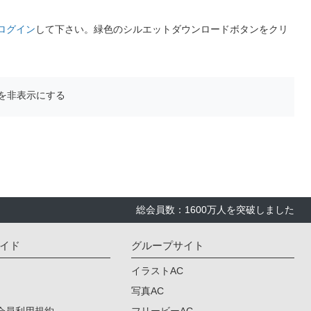
ログイン
して下さい。緑色のシルエットダウンロードボタンをクリ
を非表示にする
総会員数：1600万人を突破しました
イド
グループサイト
イラストAC
写真AC
会員利用規約
フリービーAC