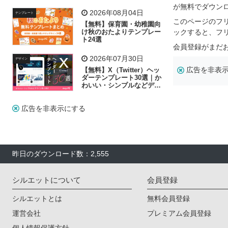
飾り付け素材が揃う
が無料でダウン
2026年08月04日
テンプレート
このページのフ
【無料】保育園・幼稚園向
け秋のおたよりテンプレー
ックすると、フ
ト24選
会員登録がまだ
2026年07月30日
デザイン
広告を非表
【無料】X（Twitter）ヘッ
ダーテンプレート30選｜か
わいい・シンプルなどデザ
イン別に紹介
広告を非表示にする
昨日のダウンロード数：2,555
シルエットについて
会員登録
シルエットとは
無料会員登録
運営会社
プレミアム会員登録
個人情報保護方針