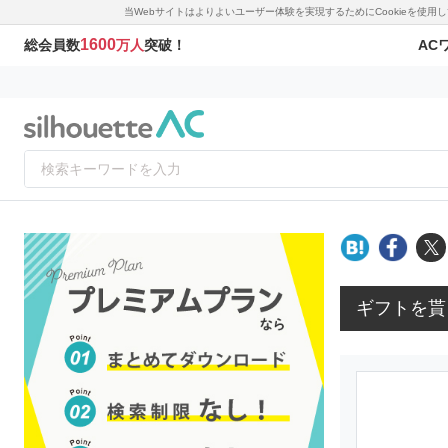
当Webサイトはよりよいユーザー体験を実現するためにCookieを使
1600
AC
総会員数
万人
突破！
ギフトを貰