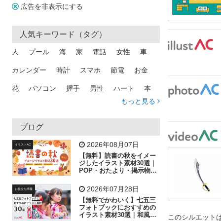
広告を非表示にする
人気キーワード（タグ）
人
プール
海
家
電話
女性
車
カレンダー
時計
スマホ
節電
お金
花
パソコン
握手
男性
ハート
本
もっと見る
矢印
猫
手
メール
トラック
木
犬
吹き出し
カメラ
星
プレゼント
ブログ
飛行機
グラフ
ビル
魚
家族
書類
2026年08月07日
イラストAC
【無料】読書の秋をイメー
歩く
工場
会社
太陽
キラキラ
ジしたイラスト素材30選｜
POP・おたより・掲示物に
おすすめ
人物
虫眼鏡
花火
電車
ビジネス
2026年07月28日
お役立ち情報
子供
作業員
葉
相談
ピクトグラム
【無料でかわいく】七五三
フォトブックにおすすめの
イラスト素材30選｜和風の
このシルエットは