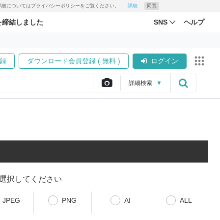
す。詳細についてはプライバシーポリシーをご覧ください。
詳細
同意
を締結しました
SNS
ヘルプ
録
ダウンロード会員登録 ( 無料 )
ログイン
詳細
検索
▼
選択してください
JPEG
PNG
AI
ALL