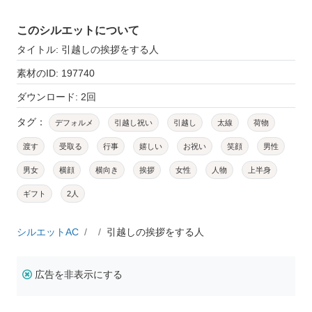
このシルエットについて
タイトル: 引越しの挨拶をする人
素材のID: 197740
ダウンロード: 2回
タグ：
デフォルメ
引越し祝い
引越し
太線
荷物
渡す
受取る
行事
嬉しい
お祝い
笑顔
男性
男女
横顔
横向き
挨拶
女性
人物
上半身
ギフト
2人
シルエットAC
引越しの挨拶をする人
広告を非表示にする