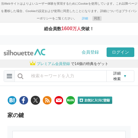
当Webサイトはよりよいユーザー体験を実現するためにCookieを使用しています。これ以降ページ
を遷移した場合、Cookieの設定および使用に同意したことになります。詳細についてはプライバシ
ーポリシーをご覧ください。
詳細
同意
1600
総会員数
万人
突破！
会員登録
ログイン
プレミアム会員登録
で14個の特典をゲット
詳細
▼
検索
家の鍵