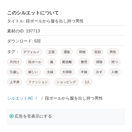
このシルエットについて
タイトル: 段ボールから服を出し持つ男性
素材のID: 197713
ダウンロード: 5回
タグ：
デフォルメ
正面
通販
荷物
笑顔
男性
片付け
段ボール
服
断捨離
整理
掃除
持つ
引越し
嬉しい
太線
大掃除
半袖
出す
人物
上半身
ファッション
ショッピング
1人
シルエットAC
段ボールから服を出し持つ男性
広告を非表示にする