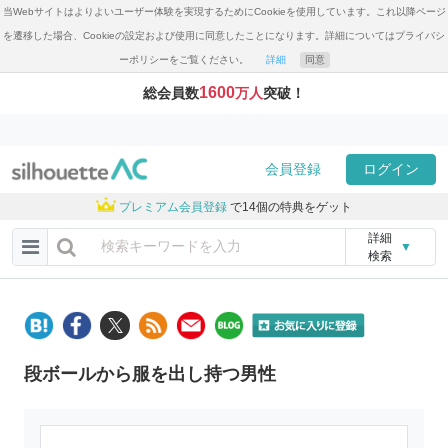
当Webサイトはよりよいユーザー体験を実現するためにCookieを使用しています。これ以降ページ
を遷移した場合、Cookieの設定および使用に同意したことになります。詳細についてはプライバシ
ーポリシーをご覧ください。
詳細
同意
1600
総会員数
万人
突破！
会員登録
ログイン
プレミアム会員登録
で14個の特典をゲット
詳細
▼
検索
段ボールから服を出し持つ男性