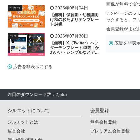
飾り付け素材が揃う
画像が無料でダ
2026年08月04日
テンプレート
このページのフ
【無料】保育園・幼稚園向
け秋のおたよりテンプレー
ックすると、フ
ト24選
会員登録がまだ
2026年07月30日
デザイン
広告を非表
【無料】X（Twitter）ヘッ
ダーテンプレート30選｜か
わいい・シンプルなどデザ
イン別に紹介
広告を非表示にする
昨日のダウンロード数：2,555
シルエットについて
会員登録
シルエットとは
無料会員登録
運営会社
プレミアム会員登録
個人情報保護方針