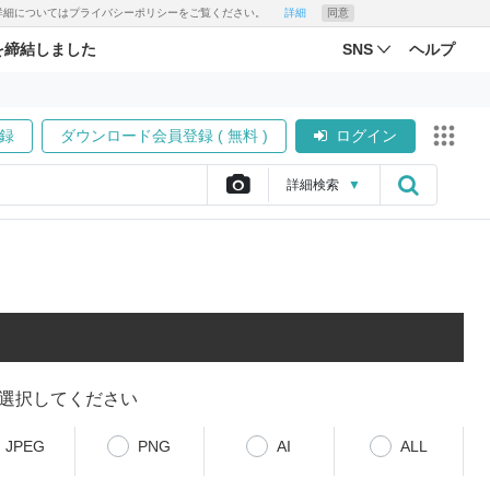
す。詳細についてはプライバシーポリシーをご覧ください。
詳細
同意
を締結しました
SNS
ヘルプ
録
ダウンロード会員登録 ( 無料 )
ログイン
詳細
検索
▼
選択してください
JPEG
PNG
AI
ALL