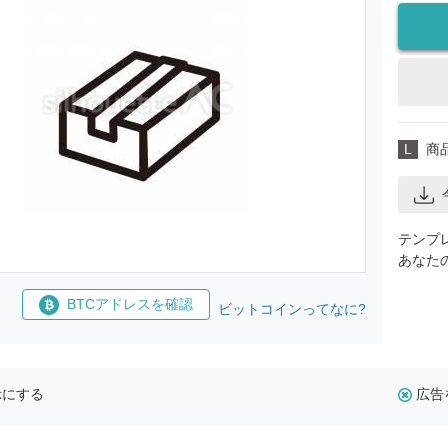
L
商
テンプ
あなた
BTCアドレスを確認
ビットコインってなに?
示にする
広告