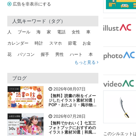
広告を非表示にする
人気キーワード（タグ）
人
プール
海
家
電話
女性
車
カレンダー
時計
スマホ
節電
お金
花
パソコン
握手
男性
ハート
本
もっと見る
矢印
猫
手
メール
トラック
木
犬
吹き出し
カメラ
星
プレゼント
ブログ
飛行機
グラフ
ビル
魚
家族
書類
2026年08月07日
イラストAC
【無料】読書の秋をイメー
歩く
工場
会社
太陽
キラキラ
ジしたイラスト素材30選｜
POP・おたより・掲示物に
おすすめ
人物
虫眼鏡
花火
電車
ビジネス
2026年07月28日
お役立ち情報
子供
作業員
葉
相談
ピクトグラム
【無料でかわいく】七五三
フォトブックにおすすめの
イラスト素材30選｜和風の
このシルエットは