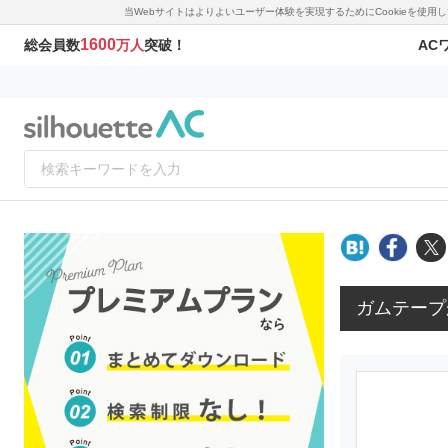
当Webサイトはよりよいユーザー体験を実現するためにCookieを使
1600
AC
総会員数
万人
突破！
ガムテープ