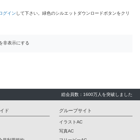
ログイン
して下さい。緑色のシルエットダウンロードボタンをクリ
を非表示にする
総会員数：1600万人を突破しました
イド
グループサイト
イラストAC
写真AC
会員利用規約
フリービーAC