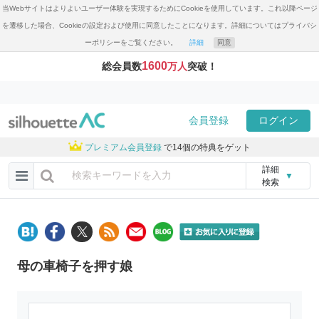
当Webサイトはよりよいユーザー体験を実現するためにCookieを使用しています。これ以降ページ
を遷移した場合、Cookieの設定および使用に同意したことになります。詳細についてはプライバシ
ーポリシーをご覧ください。
詳細
同意
1600
総会員数
万人
突破！
会員登録
ログイン
プレミアム会員登録
で14個の特典をゲット
詳細
▼
検索
母の車椅子を押す娘