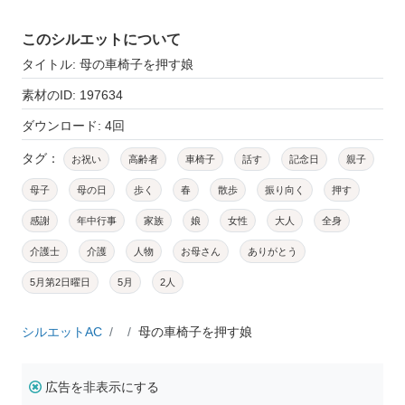
このシルエットについて
タイトル: 母の車椅子を押す娘
素材のID: 197634
ダウンロード: 4回
タグ：
お祝い
高齢者
車椅子
話す
記念日
親子
母子
母の日
歩く
春
散歩
振り向く
押す
感謝
年中行事
家族
娘
女性
大人
全身
介護士
介護
人物
お母さん
ありがとう
5月第2日曜日
5月
2人
シルエットAC
母の車椅子を押す娘
広告を非表示にする